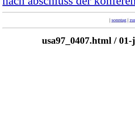
nach abschluss der konferen
|
sonntag
|
zu
usa97_0407.html / 01-