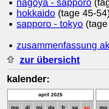
nagoya - sapporo
(ta
hokkaido
(tage 45-54
sapporo - tokyo
(tage
zusammenfassung akt
zur übersicht
kalender:
april 2025
mo
di
mi
do
fr
sa
so
mo