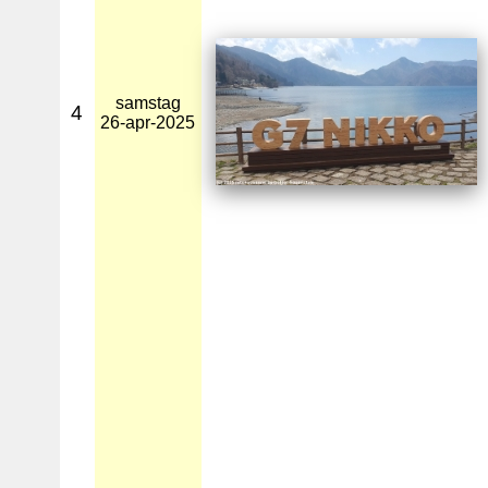
samstag
4
26-apr-2025