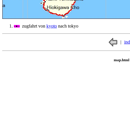
zugfahrt von
kyoto
nach tokyo
|
in
map.html 